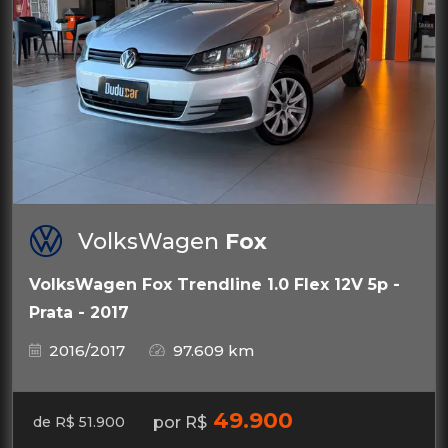
VolksWagen
Fox
VolksWagen Fox Trendline 1.0 Flex 12V 5p -
Prata - 2017
2016/2017
97.609 km
49.900
por R$
de R$ 51.900