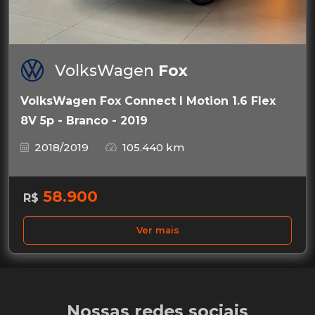
VolksWagen
Fox
VolksWagen Fox Connect I Motion 1.6 Flex
8V 5p - Branco - 2019
2018/2019
105.440 km
58.900
R$
Ver mais
Nossas redes sociais