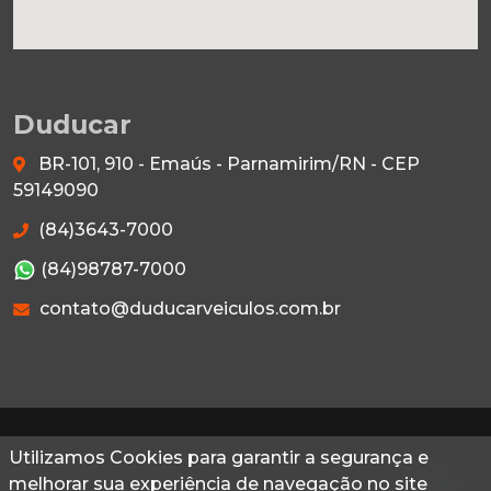
Duducar
BR-101, 910 - Emaús - Parnamirim/RN - CEP
59149090
(84)3643-7000
(84)98787-7000
contato@duducarveiculos.com.br
© 2026 Autoconf. Todos os direitos reservados.
Utilizamos Cookies para garantir a segurança e
Utilizamos Cookies para garantir a segurança e
melhorar sua experiência de navegação no site
melhorar sua experiência de navegação no site