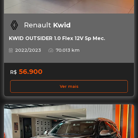
Renault
Kwid
KWID OUTSIDER 1.0 Flex 12V 5p Mec.
2022/2023
70.013 km
56.900
R$
Ver mais