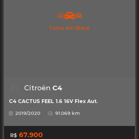
Fotos em Breve
Citroën
C4
C4 CACTUS FEEL 1.6 16V Flex Aut.
2019/2020
91.069 km
67.900
R$