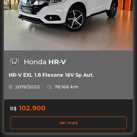
Honda
HR-V
HR-V EXL 1.8 Flexone 16V 5p Aut.
2019/2020
78.166 km
102.900
R$
Ver mais