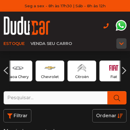
Seg a sex - 8h às 17h30 | Sáb - 8h às 12h
ESTOQUE
VENDA SEU CARRO
Caoa Chery
Chevrolet
Citroën
Fiat
Filtrar
Ordenar