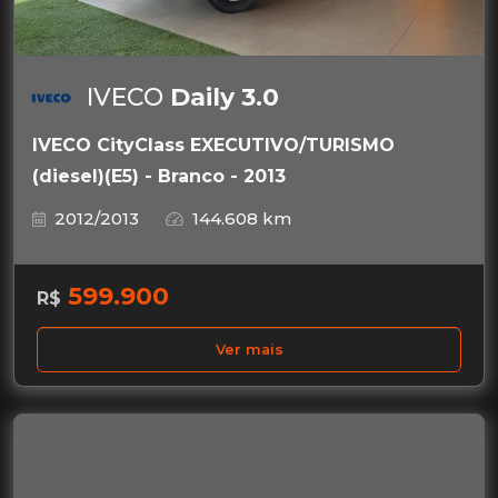
IVECO
Daily 3.0
IVECO CityClass EXECUTIVO/TURISMO
(diesel)(E5) - Branco - 2013
2012/2013
144.608 km
599.900
R$
Ver mais