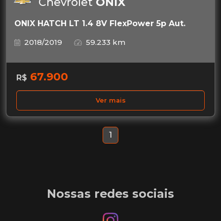
Chevrolet
ONIX
ONIX HATCH LT 1.4 8V FlexPower 5p Aut.
2018/2019
59.233 km
67.900
R$
Ver mais
1
Nossas redes sociais