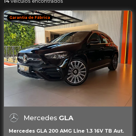
14
veículos encontrados
Garantia de Fábrica
Mercedes
GLA
Mercedes GLA 200 AMG Line 1.3 16V TB Aut.