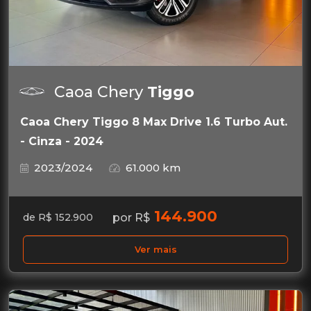
Caoa Chery
Tiggo
Caoa Chery Tiggo 8 Max Drive 1.6 Turbo Aut.
- Cinza - 2024
2023/2024
61.000 km
144.900
por R$
de R$ 152.900
Ver mais