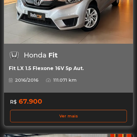
Honda
Fit
Fit LX 1.5 Flexone 16V 5p Aut.
2016/2016
111.071 km
67.900
R$
Ver mais