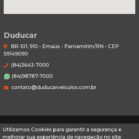
Duducar
BR-101, 910 - Emaús - Parnamirim/RN - CEP
59149090
(84)3643-7000
(84)98787-7000
contato@duducarveiculos.com.br
© 2026 Autoconf. Todos os direitos reservados.
Utilizamos Cookies para garantir a segurança e
Utilizamos Cookies para garantir a segurança e
melhorar sua experiência de navegação no site
melhorar sua experiência de navegação no site